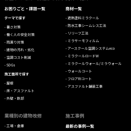
お困りごと・課題一覧
商材一覧
テーマで探す
遮熱塗料ミラクール
防水工事シームレス工法
暑さ対策
リリーフ工法
働く人の安全対策
ミラサーモフィルム
雨漏り対策
アースクール空調システムeco
建物の汚れ・劣化
ミラクールロードW
空調コスト削減
ミラクールウォール/ミラウォール
SDGs
ウォールコート
施工箇所で探す
フロアRIコート
屋根
アスファルト舗装工事
床・アスファルト
外壁・鉄部
業種別の建物改修
施工事例
工場・倉庫
最新の事例一覧