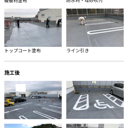
防水材・珪砂吹付
緩衝材塗布
ライン引き
トップコート塗布
施工後