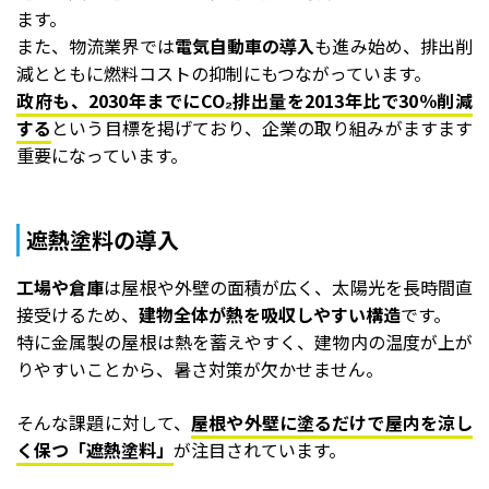
ます。
また、物流業界では
電気自動車の導入
も進み始め、排出削
減とともに燃料コストの抑制にもつながっています。
政府も、2030年までにCO₂排出量を2013年比で30％削減
する
という目標を掲げており、企業の取り組みがますます
重要になっています。
遮熱塗料の導入
工場や倉庫
は屋根や外壁の面積が広く、太陽光を長時間直
接受けるため、
建物全体が熱を吸収しやすい構造
です。
特に金属製の屋根は熱を蓄えやすく、建物内の温度が上が
りやすいことから、暑さ対策が欠かせません。
そんな課題に対して、
屋根や外壁に塗るだけで屋内を涼し
く保つ「遮熱塗料」
が注目されています。