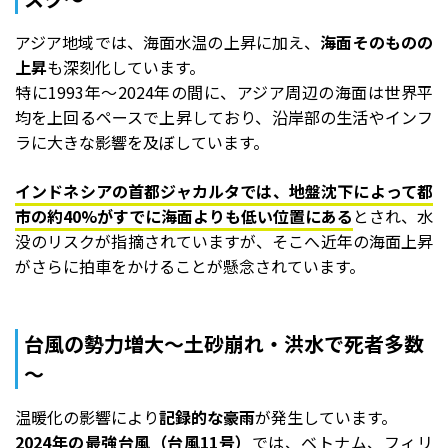
アジア地域では、海面水温の上昇に加え、
海面そのものの
上昇
も深刻化しています。
特に1993年〜2024年の間に、アジア周辺の海面は世界平
均を上回るペースで上昇しており、沿岸部の生活やインフ
ラに大きな影響を及ぼしています。
インドネシアの首都ジャカルタでは、地盤沈下によって都
市の約40%がすでに海面よりも低い位置にある
とされ、水
没のリスクが指摘されていますが、そこへ近年の海面上昇
がさらに拍車をかけることが懸念されています。
台風の勢力増大～土砂崩れ・洪水で死者多数
～
温暖化の影響により
記録的な豪雨
が発生しています。
2024年の最強台風（台風11号）
では、ベトナム、フィリ