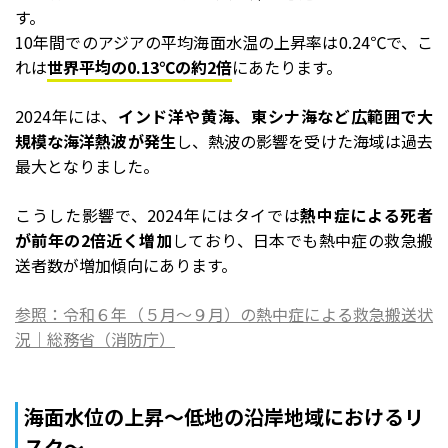
す。
10年間でのアジアの平均海面水温の上昇率は0.24℃で、こ
れは
世界平均の0.13℃の約2倍
にあたります。
2024年には、
インド洋や黄海、東シナ海など広範囲で大
規模な海洋熱波が発生
し、熱波の影響を受けた海域は過去
最大となりました。
こうした影響で、2024年にはタイでは
熱中症による死者
が前年の2倍近く増加
しており、日本でも熱中症の救急搬
送者数が増加傾向にあります。
参照：令和６年（５月～９月）の熱中症による救急搬送状
況｜総務省（消防庁）
海面水位の上昇～低地の沿岸地域におけるリ
スク～