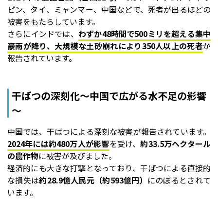
ピン、タイ、ミャンマー、中国などで、死者が出るほどの
被害をもたらしています。
さらにインドでは、
わずか48時間で500ミリを超える集中
豪雨が降り、大規模な土砂崩れにより350人以上の死者
が
報告されています。
干ばつの深刻化～中国で広がる水不足の影響
～
中国では、干ばつによる深刻な被害が報告されています。
2024年には約480万人が影響
を受け、
約33.5万ヘクタール
の農作物
に被害が及びました。
経済的にも大きな打撃となっており、干ばつによる直接的
な損失は
約28.9億人民元（約593億円）
にのぼるとされて
います。