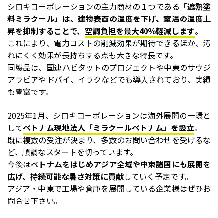
シロキコーポレーションの主力商材の１つである
「遮熱塗
料ミラクール」は、建物表面の温度を下げ、室温の温度上
昇を抑制することで、
空調負担を最大40％軽減します
。
これにより、電力コストの削減効果が期待できるほか、汚
れにくく効果が長持ちする点も大きな特長です。
同製品は、国連ハビタットのプロジェクトや中東のサウジ
アラビアやドバイ、イラクなどでも導入されており、実績
も豊富です。
2025年1月、シロキコーポレーションは海外展開の一環と
して
ベトナム現地法人「ミラクールベトナム」を設立
。
既に複数の受注が決まり、多数のお問い合わせを受けるな
ど、順調なスタートを切っています。
今後は
ベトナムをはじめアジア全域や中東諸国にも展開を
広げ、持続可能な暑さ対策に貢献
していく予定です。
アジア・中東で工場や倉庫を展開している企業様はぜひお
問合せ下さい。