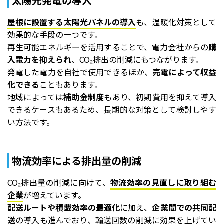
太陽光発電の導入
屋根に設置する太陽光パネルの導入
も、温暖化対策として
効果的な手段の一つです。
再生可能エネルギーを活用することで、電力会社からの
購
入電力を抑えられ
、CO₂排出の削減にもつながります。
発電した電力を自社で使用できるほか、
売電によって収益
化できる
こともあります。
地域によっては
補助金制度
もあり、初期費用を抑えて導入
できるケースもあるため、長期的な対策として検討しやす
い方法です。
物流効率による排出量の削減
CO₂排出量の削減に向けて、
物流効率の見直しに取り組む
企業
が増えています。
配送ルートや積載効率の最適化
に加え、
企業間での共同配
送
の導入も進んでおり、輸送回数の削減に効果を上げてい