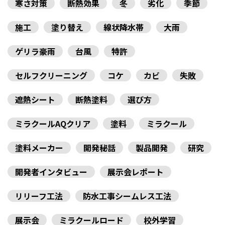
寒さ対策
断熱効果
冬
劣化
季節
施工
塗り替え
線状降水帯
大雨
ゲリラ豪雨
台風
特許
セルフクリーニング
コケ
カビ
失敗
遮熱シート
断熱塗料
選び方
ミラクールAQクリア
塗料
ミラクール
塗料メーカー
開発秘話
製品開発
研究
開発者インタビュー
展示会レポート
リリーフ工法
防水工事シームレス工法
展示会
ミラクールロード
校外学習