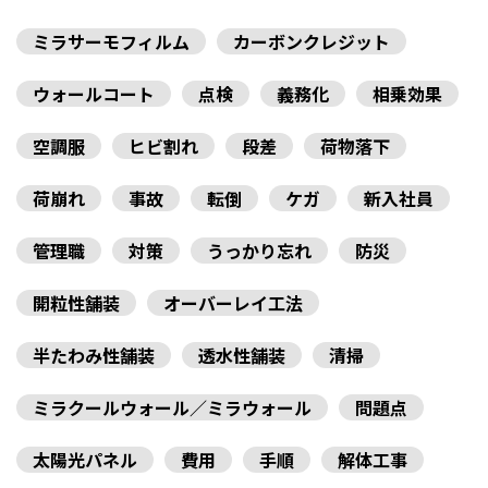
ミラサーモフィルム
カーボンクレジット
ウォールコート
点検
義務化
相乗効果
空調服
ヒビ割れ
段差
荷物落下
荷崩れ
事故
転倒
ケガ
新入社員
管理職
対策
うっかり忘れ
防災
開粒性舗装
オーバーレイ工法
半たわみ性舗装
透水性舗装
清掃
ミラクールウォール／ミラウォール
問題点
太陽光パネル
費用
手順
解体工事