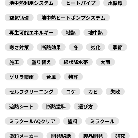
地中熱利用システム
ヒートパイプ
水循環
空気循環
地中熱ヒートポンプシステム
再生可能エネルギー
地熱
地中熱
寒さ対策
断熱効果
冬
劣化
季節
施工
塗り替え
線状降水帯
大雨
ゲリラ豪雨
台風
特許
セルフクリーニング
コケ
カビ
失敗
遮熱シート
断熱塗料
選び方
ミラクールAQクリア
塗料
ミラクール
塗料メーカー
開発秘話
製品開発
研究