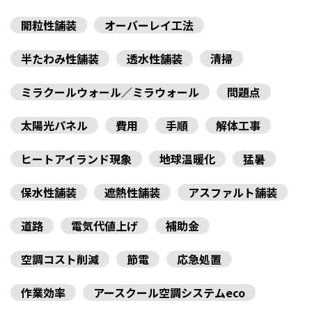
開粒性舗装
オーバーレイ工法
半たわみ性舗装
透水性舗装
清掃
ミラクールウォール／ミラウォール
問題点
太陽光パネル
費用
手順
解体工事
ヒートアイランド現象
地球温暖化
猛暑
保水性舗装
遮熱性舗装
アスファルト舗装
道路
電気代値上げ
補助金
空調コスト削減
節電
応急処置
作業効率
アースクール空調システムeco