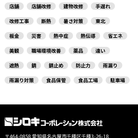
店舗
店舗改修
建物改修
手遅れ
改修工事
断熱
暑さ対策
東北
板金
災害
熱中症
熱伝導
省エネ
美観
職場環境改善
薬品
違い
遮熱
錆
錆止め
防止力
雨漏り
雨漏り対策
食品保管
食品工場
駐車場
〒464-0858 愛知県名古屋市千種区千種3-26-18