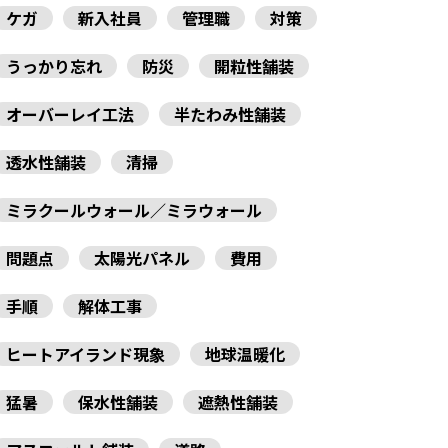
ケガ
新入社員
管理職
対策
うっかり忘れ
防災
開粒性舗装
オーバーレイ工法
半たわみ性舗装
透水性舗装
清掃
ミラクールウォール／ミラウォール
問題点
太陽光パネル
費用
手順
解体工事
ヒートアイランド現象
地球温暖化
猛暑
保水性舗装
遮熱性舗装