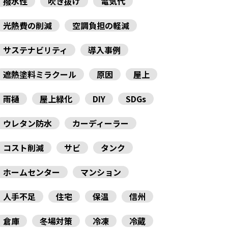
撥水性
吹き抜け
電気代
光熱費の削減
空調負担の軽減
サステナビリティ
導入事例
遮熱塗料ミラクール
原因
屋上
雨樋
屋上緑化
DIY
SDGs
ウレタン防水
カーディーラー
コスト削減
サビ
タンク
ホームセンター
マンション
人手不足
住宅
保温
信州
倉庫
冬場対策
冷凍
冷蔵