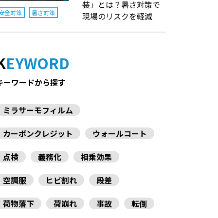
装」とは？暑さ対策で
安全対策
暑さ対策
現場のリスクを軽減
KEYWORD
キーワードから探す
ミラサーモフィルム
カーボンクレジット
ウォールコート
点検
義務化
相乗効果
空調服
ヒビ割れ
段差
荷物落下
荷崩れ
事故
転倒