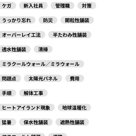
ケガ
新入社員
管理職
対策
うっかり忘れ
防災
開粒性舗装
オーバーレイ工法
半たわみ性舗装
透水性舗装
清掃
ミラクールウォール／ミラウォール
問題点
太陽光パネル
費用
手順
解体工事
ヒートアイランド現象
地球温暖化
猛暑
保水性舗装
遮熱性舗装