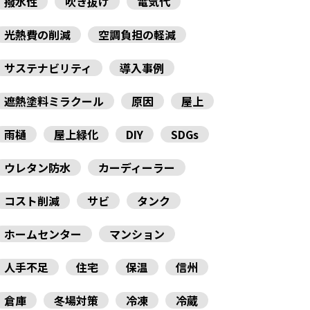
撥水性
吹き抜け
電気代
光熱費の削減
空調負担の軽減
サステナビリティ
導入事例
遮熱塗料ミラクール
原因
屋上
雨樋
屋上緑化
DIY
SDGs
ウレタン防水
カーディーラー
コスト削減
サビ
タンク
ホームセンター
マンション
人手不足
住宅
保温
信州
倉庫
冬場対策
冷凍
冷蔵