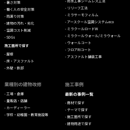
防水工事シームレス工法
暑さ対策
リリーフ工法
働く人の安全対策
ミラサーモフィルム
雨漏り対策
アースクール空調システムeco
建物の汚れ・劣化
ミラクールロードW
空調コスト削減
ミラクールウォール/ミラウォール
SDGs
ウォールコート
施工箇所で探す
フロアRIコート
屋根
アスファルト舗装工事
床・アスファルト
外壁・鉄部
業種別の建物改修
施工事例
工場・倉庫
最新の事例一覧
量販店・店舗
商材で探す
カーディーラー
テーマで探す
学校・幼稚園・教育施設等
施工箇所で探す
建物用途で探す