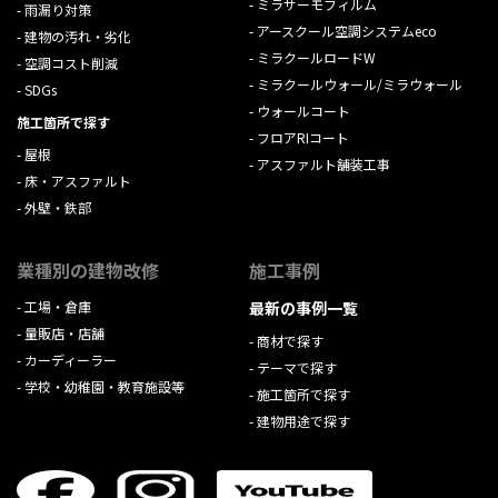
ミラサーモフィルム
雨漏り対策
アースクール空調システムeco
建物の汚れ・劣化
ミラクールロードW
空調コスト削減
ミラクールウォール/ミラウォール
SDGs
ウォールコート
施工箇所で探す
フロアRIコート
屋根
アスファルト舗装工事
床・アスファルト
外壁・鉄部
業種別の建物改修
施工事例
工場・倉庫
最新の事例一覧
量販店・店舗
商材で探す
カーディーラー
テーマで探す
学校・幼稚園・教育施設等
施工箇所で探す
建物用途で探す