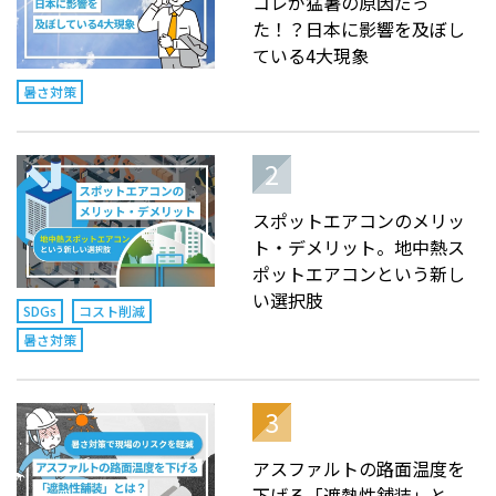
コレが猛暑の原因だっ
た！？日本に影響を及ぼし
ている4大現象
暑さ対策
スポットエアコンのメリッ
ト・デメリット。地中熱ス
ポットエアコンという新し
い選択肢
SDGs
コスト削減
暑さ対策
アスファルトの路面温度を
下げる「遮熱性舗装」と