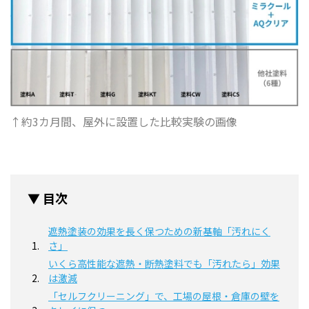
↑約3カ月間、屋外に設置した比較実験の画像
▼ 目次
遮熱塗装の効果を長く保つための新基軸「汚れにく
さ」
いくら高性能な遮熱・断熱塗料でも「汚れたら」効果
は激減
「セルフクリーニング」で、工場の屋根・倉庫の壁を