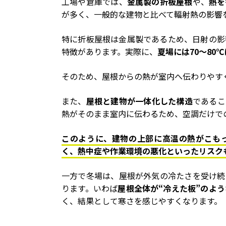
工場や倉庫では、
金属製の折板屋根
や、
熱を
が多く、一般的な建物と比べて輻射熱の影響
特に折板屋根は金属製であるため、日射の影
特徴があります。実際に、
夏場には70～80
そのため、屋根からの熱が室内へ伝わりやす
また、
屋根と建物が一体化した構造
であるこ
熱がそのまま室内に伝わるため、空調だけで
このように、建物の上部に高温の熱がこも
く、熱中症や作業環境の悪化といったリスク
一方で冬場は、屋根が外気の冷たさを受け続
ります。いわば
屋根全体が“冷えた板”のよ
く、結果として寒さを感じやすくなります。