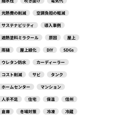
撥水性
吹き抜け
電気代
光熱費の削減
空調負担の軽減
サステナビリティ
導入事例
遮熱塗料ミラクール
原因
屋上
雨樋
屋上緑化
DIY
SDGs
ウレタン防水
カーディーラー
コスト削減
サビ
タンク
ホームセンター
マンション
人手不足
住宅
保温
信州
倉庫
冬場対策
冷凍
冷蔵