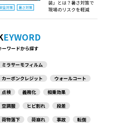
装」とは？暑さ対策で
安全対策
暑さ対策
現場のリスクを軽減
KEYWORD
キーワードから探す
ミラサーモフィルム
カーボンクレジット
ウォールコート
点検
義務化
相乗効果
空調服
ヒビ割れ
段差
荷物落下
荷崩れ
事故
転倒