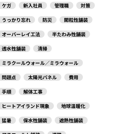
ケガ
新入社員
管理職
対策
うっかり忘れ
防災
開粒性舗装
オーバーレイ工法
半たわみ性舗装
透水性舗装
清掃
ミラクールウォール／ミラウォール
問題点
太陽光パネル
費用
手順
解体工事
ヒートアイランド現象
地球温暖化
猛暑
保水性舗装
遮熱性舗装