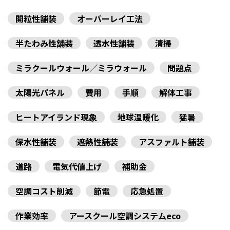
開粒性舗装
オーバーレイ工法
半たわみ性舗装
透水性舗装
清掃
ミラクールウォール／ミラウォール
問題点
太陽光パネル
費用
手順
解体工事
ヒートアイランド現象
地球温暖化
猛暑
保水性舗装
遮熱性舗装
アスファルト舗装
道路
電気代値上げ
補助金
空調コスト削減
節電
応急処置
作業効率
アースクール空調システムeco