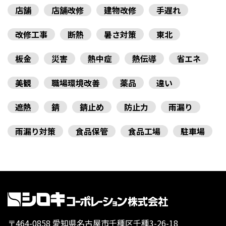
店舗
店舗改修
建物改修
手遅れ
改修工事
断熱
暑さ対策
東北
板金
災害
熱中症
熱伝導
省エネ
美観
職場環境改善
薬品
違い
遮熱
錆
錆止め
防止力
雨漏り
雨漏り対策
食品保管
食品工場
駐車場
〒464-0858 愛知県名古屋市千種区千種3-26-18