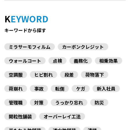
KEYWORD
キーワードから探す
ミラサーモフィルム
カーボンクレジット
ウォールコート
点検
義務化
相乗効果
空調服
ヒビ割れ
段差
荷物落下
荷崩れ
事故
転倒
ケガ
新入社員
管理職
対策
うっかり忘れ
防災
開粒性舗装
オーバーレイ工法