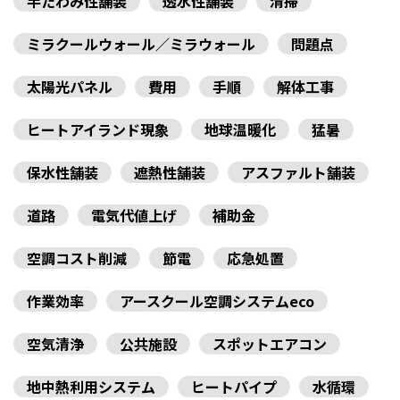
半たわみ性舗装
透水性舗装
清掃
ミラクールウォール／ミラウォール
問題点
太陽光パネル
費用
手順
解体工事
ヒートアイランド現象
地球温暖化
猛暑
保水性舗装
遮熱性舗装
アスファルト舗装
道路
電気代値上げ
補助金
空調コスト削減
節電
応急処置
作業効率
アースクール空調システムeco
空気清浄
公共施設
スポットエアコン
地中熱利用システム
ヒートパイプ
水循環