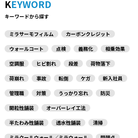
KEYWORD
キーワードから探す
ミラサーモフィルム
カーボンクレジット
ウォールコート
点検
義務化
相乗効果
空調服
ヒビ割れ
段差
荷物落下
荷崩れ
事故
転倒
ケガ
新入社員
管理職
対策
うっかり忘れ
防災
開粒性舗装
オーバーレイ工法
半たわみ性舗装
透水性舗装
清掃
ミラクールウォール／ミラウォール
問題点