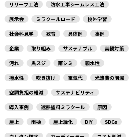
リリーフ工法
防水工事シームレス工法
展示会
ミラクールロード
校外学習
社会科見学
教育
具体例
事例
企業
取り組み
サステナブル
美観対策
汚れ
黒スジ
雨シミ
親水性
撥水性
吹き抜け
電気代
光熱費の削減
空調負担の軽減
サステナビリティ
導入事例
遮熱塗料ミラクール
原因
屋上
雨樋
屋上緑化
DIY
SDGs
ウレタン防水
カーディーラー
コスト削減